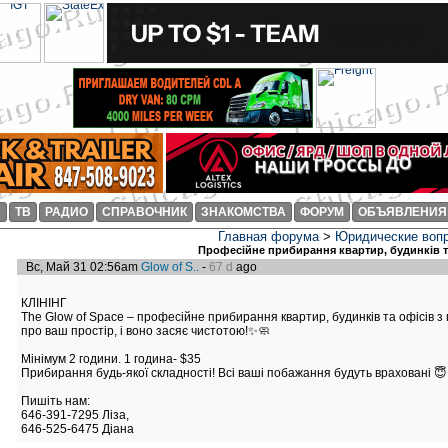
И
ТВ
РАДИО
СПРАВОЧНИК
ЗНАКОМСТВА
ФОРУМ
ОБЪЯВЛЕНИЯ
Главная форума
>
Юридические воп
Професійне прибирання квартир, будинків т
Вс, Май 31 02:56am
Glow of S..
-
67 d
ago
КЛІНІНГ
The Glow of Space – професійне прибирання квартир, будинків та офісів з 
про ваш простір, і воно засяє чистотою!✨🧼
Мінімум 2 години. 1 година- $35
Прибирання будь-якої складності! Всі ваші побажання будуть враховані 😇
Пишіть нам:
646-391-7295 Ліза,
646-525-6475 Діана