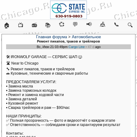
💞
💬
📢
🎪
📞
🏠
📺
📻
📚
🔍
Главная форума
>
Автомобильное
Ремонт пикапов, траков и трейлеров
Вс, Июн 21 03:49pm
Cargo Line
-
47 d
ago
🛠 IRONWOLF GARAGE — СЕРВИС ШАП 🐺
🛣 Near to Chicago
🔧 Ремонт пикапов, траков и трейлеров
🚗 Кузовные, технические и сварочные работы
ПРЕДОСТАВЛЯЕМ УСЛУГИ:
• Замена масла
• Замена тормозных колодок
• Ремонт и замена ходовой части
• Замена деталей
• Кузовной ремонт
• Сварка трейлеров и рам — $90/час
НАШИ ПРИНЦИПЫ:
✅ Полная прозрачность — фото и видеоотчёт о каждом этапе
✅ Ответственность — соблюдаем сроки и гарантируем результат
Контакты: