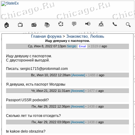
💞
💬
📢
🎪
📞
🏠
📺
📻
📚
🔍
Главная форума
>
Знакомство, Любовь
Ищу девушку с паспортом.
Ср, Июн 8, 2022 07:13pm
Sergio
-
1519 d
ago
Ищу девушку с паспортом.
С двусторонней выгодой.
Писать: sergio1715@protonmail.com
Вс, Июл 10, 2022 12:28am
[Аноним]
-
1488 d
ago
Я девушка, есть паспорт Молдовы
Чт, Июл 21, 2022 11:31am
[Аноним]
-
1477 d
ago
Passport USSR podxodit?
Пн, Авг 29, 2022 12:36pm
[Аноним]
-
1438 d
ago
Сколько лет ты готов отсидеть?
Пн, Авг 29, 2022 03:08pm
[Аноним]
-
1438 d
ago
te kakoe delo obrazina?