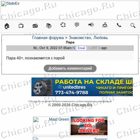
💞
💬
📢
🎪
📞
🏠
📺
📻
📚
🔍
Главная форума
>
Знакомство, Любовь
Пара
Вс, Окт 9, 2022 07:45am
N
-
1397 d
ago
Пара 40+, познакомится с парой
Добавить комментарий
Chicago.Ru не несет ответственности за достоверность информации
© 2000-2026 Chicago.Ru