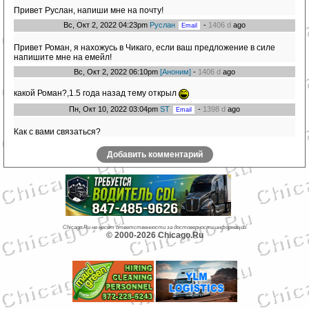
Привет Руслан, напиши мне на почту!
Вс, Окт 2, 2022 04:23pm
Руслан
-
1406 d
ago
Привет Роман, я нахожусь в Чикаго, если ваш предложение в силе
напишите мне на емейл!
Вс, Окт 2, 2022 06:10pm
[Аноним]
-
1406 d
ago
какой Роман?,1.5 года назад тему открыл
Пн, Окт 10, 2022 03:04pm
ST
-
1398 d
ago
Как с вами связаться?
Добавить комментарий
Chicago.Ru не несет ответственности за достоверность информации
© 2000-2026 Chicago.Ru