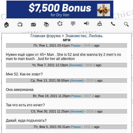
💞
💬
📢
🎪
📞
🏠
📺
📻
📚
🔍
Главная форума
>
Знакомство, Любовь
MFM
Пт, Янв 1, 2021 03:41pm
Роман
-
2045 d
ago
Нужен ещё один от 45+ Man . She is 52 and she wanna try 2 men’s no
man to man touch . Just for her all attention
Чт, Янв 7, 2021 12:18pm
[Аноним]
-
2039 d
ago
Мне 52. Как ее зовут?
Ср, Янв 13, 2021 08:00am
[Аноним]
-
2033 d
ago
Она американка
Вт, Янв 19, 2021 11:26pm
Роман
-
2027 d
ago
Так что есть кто хочет?
Сб, Янв 30, 2021 11:25am
[Аноним]
-
2016 d
ago
Давай, куда подъехать?
Пт, Фев 5, 2021 05:31am
Роман
-
2011 d
ago