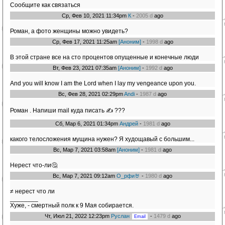
Сообщите как связаться
Ср, Фев 10, 2021 11:34pm
К
-
2005 d
ago
Роман, а фото женщины можно увидеть?
Ср, Фев 17, 2021 11:25am
[Аноним]
-
1998 d
ago
В этой стране все на сто процентов опущенные и конечные люди
Вт, Фев 23, 2021 07:35am
[Аноним]
-
1992 d
ago
And you will know I am the Lord when I lay my vengeance upon you.
Вс, Фев 28, 2021 02:29pm
Andi
-
1987 d
ago
Роман . Напиши mail куда писать ✍ ???
Сб, Мар 6, 2021 01:34pm
Андрей
-
1981 d
ago
какого телосложения мущина нужен? Я худощавый с большим...
Вс, Мар 7, 2021 03:58am
[Аноним]
-
1981 d
ago
Нерест что-ли🤔
Вс, Мар 7, 2021 09:12am
О_рфи🤘
-
1980 d
ago
≠ нерест что ли
________
Хуже, - смертный полк к 9 Мая собирается.
Чт, Июл 21, 2022 12:23pm
Руслан
-
1479 d
ago