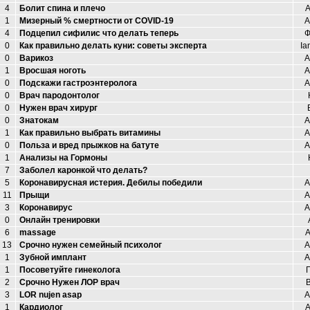
4
Болит спина и плечо
A
1
Мизерный % смертности от COVID-19
А
4
Подцепил сифилис что делать теперь
Ф
0
Как правильно делать куни: советы эксперта
Ia
0
Варикоз
А
1
Вросшая ноготь
А
0
Подскажи гастроэнтеролога
А
0
Врач пародонтолог
0
Нужен врач хирург
0
Знатокам
А
1
Как правильно выбрать витамины
А
0
Польза и вред прыжков на батуте
А
1
Анализы на Гормоны
7
Заболел каронкой что делать?
5
Коронавирусная истерия. Дебилы победили
А
11
Прыщи
А
3
Коронавирус
А
0
Онлайн тренировки
6
massage
A
13
Срочно нужен семейный психолог
А
1
Зубной имплант
А
1
Посоветуйте гинеколога
2
Срочно Нужен ЛОР врач
3
LOR nujen asap
А
1
Кардиолог
А