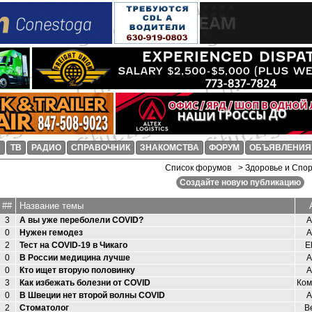
И
ТВ
РАДИО
СПРАВОЧНИК
ЗНАКОМСТВА
ФОРУМ
ОБЪЯВЛЕНИЯ
Список форумов
> Здоровье и Спо
Создайте новую публикацию
##
Название темы
3
А вы уже переболели COVID?
А
0
Нужен гемодез
А
2
Тест на COVID-19 в Чикаго
E
0
В России медицина лучше
А
0
Кто ищет вторую половинку
А
3
Как избежать болезни от COVID
Ком
0
В Швеции нет второй волны COVID
А
2
Стоматолог
В