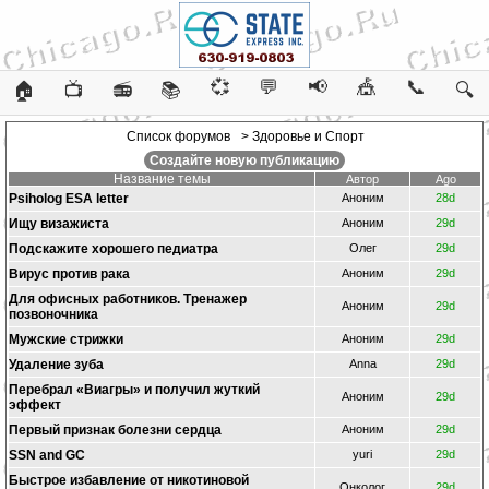
💞
💬
📢
🎪
📞
🏠
📺
📻
📚
🔍
Список форумов
> Здоровье и Спорт
Создайте новую публикацию
Название темы
Автор
Ago
Psiholog ESA letter
Аноним
28d
Ищу визажиста
Аноним
29d
Подскажите хорошего педиатра
Олег
29d
Вирус против рака
Аноним
29d
Для офисных работников. Тренажер
Аноним
29d
позвоночника
Мужские стрижки
Аноним
29d
Удаление зуба
Anna
29d
Перебрал «Виагры» и получил жуткий
Аноним
29d
эффект
Первый признак болезни сердца
Аноним
29d
SSN and GC
yuri
29d
Быстрое избавление от никотиновой
Онколог
29d