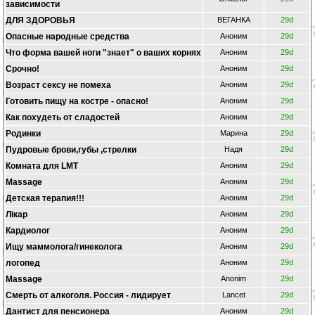
зависимости
ДЛЯ ЗДОРОВЬЯ
ВЕГАНКА
29d
Опасные народные средства
Аноним
29d
Что форма вашей ноги "знает" о ваших корнях
Аноним
29d
Срочно!
Аноним
29d
Возраст сексу не помеха
Аноним
29d
Готовить пищу на костре - опасно!
Аноним
29d
Как похудеть от сладостей
Аноним
29d
Родинки
Марина
29d
Пудровые брови,губы ,стрелки
Надя
29d
Комната для LMT
Аноним
29d
Massage
Аноним
29d
Детская терапия!!!
Аноним
29d
Лікар
Аноним
29d
Кардиолог
Аноним
29d
Ищу маммолога/гинеколога
Аноним
29d
логопед
Аноним
29d
Massage
Anonim
29d
Смерть от алкоголя. Россия - лидирует
Lancet
29d
Дантист для пенсионера
Аноним
29d