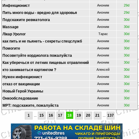
Инфекционист
Аноним
29d
Пить много воды - вредно для здоровья
Аноним
29d
Подскажите ревматолога
Аноним
30d
Massage
Аноним
30d
Лікар Уролог
Тарас
30d
как пить и не пьянеть - секреты спецслужб
Аноним
30d
Помогите
Аноним
30d
Посоветуйте кордиолога пожалуйста
Аноним
30d
Как уберечься от летних пищевых отравлений
Аноним
30d
кто занимаеться картингом ?
Алексей
30d
Нужен инфекционист
Аноним
30d
отказ от вакцинации
Аноним
30d
Новый Герой Украины
Аноним
30d
Онкообследование
Аноним
30d
МРТ: подскажите, пожалуйста
Аноним
30d
1
...
15
16
17
18
19
20
21
...
137