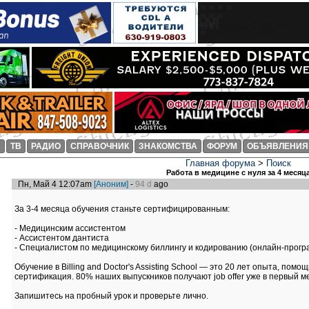
И
ТВ
РАДИО
СПРАВОЧНИК
ЗНАКОМСТВА
ФОРУМ
ОБЪЯВЛЕНИЯ
Главная форума
>
Поиск
Работа в медицине с нуля за 4 месяц
Пн, Май 4 12:07am
[Аноним]
-
94 d
ago
За 3-4 месяца обучения станьте сертифицированным:
- Медицинским ассистентом
- Ассистентом дантиста
- Специалистом по медицинскому биллингу и кодированию (онлайн-прогр
Обучение в Billing and Doctor's Assisting School — это 20 лет опыта, пом
сертификация. 80% наших выпускников получают job offer уже в первый м
Запишитесь на пробный урок и проверьте лично.