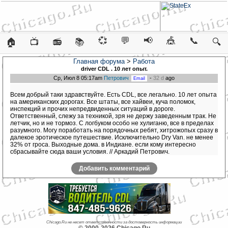
💞
💬
📢
🎪
📞
🏠
📺
📻
📚
🔍
Главная форума
>
Работа
driver CDL . 10 лет опыт.
Ср, Июл 8 05:17am
Петрович
-
32 d
ago
Всем добрый таки здравствуйте. Есть CDL, все легально. 10 лет опыта
на американских дорогах. Все штаты, все хайвеи, куча поломок,
инспекций и прочих непредвиденных ситуаций в дороге.
Ответственный, слежу за техникой, зря не держу заведенным трак. Не
летчик, но и не тормоз. С логбуком особо не хулиганю, все в пределах
разумного. Могу поработать на порядочных ребят, хитрожопых сразу в
далекое эротическое путешествие. Исключительно Dry Van. не менее
32% от гроса. Выходные дома. в Индиане. если кому интересно
сбрасывайте сюда ваши условия. // Аркадий Петрович.
Добавить комментарий
Chicago.Ru не несет ответственности за достоверность информации