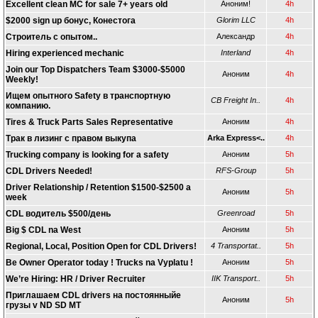
Excellent clean MC for sale 7+ years old
Аноним!
4h
$2000 sign up бонус, Конестога
Glorim LLC
4h
Строитель с опытом..
Александр
4h
Hiring experienced mechanic
Interland
4h
Join our Top Dispatchers Team $3000-$5000
Аноним
4h
Weekly!
Ищем опытного Safety в транспортную
CB Freight In..
4h
компанию.
Tires & Truck Parts Sales Representative
Аноним
4h
Трак в лизинг с правом выкупа
Arka Express<..
4h
Trucking company is looking for a safety
Аноним
5h
CDL Drivers Needed!
RFS-Group
5h
Driver Relationship / Retention $1500-$2500 a
Аноним
5h
week
CDL водитель $500/день
Greenroad
5h
Big $ CDL na West
Аноним
5h
Regional, Local, Position Open for CDL Drivers!
4 Transportat..
5h
Be Owner Operator today ! Trucks na Vyplatu !
Аноним
5h
We’re Hiring: HR / Driver Recruiter
IIK Transport..
5h
Приглашаем CDL drivers на постоянныйе
Аноним
5h
грузы v ND SD MT