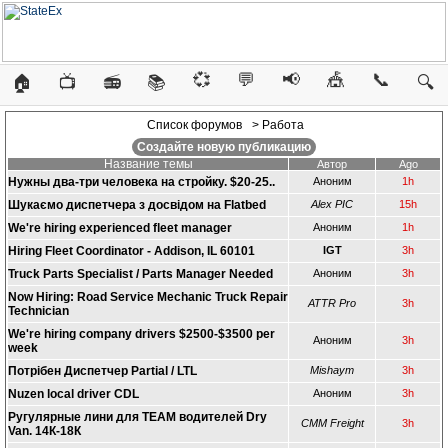
💞
💬
📢
🎪
📞
🏠
📺
📻
📚
🔍
Список форумов
> Работа
Создайте новую публикацию
Название темы
Автор
Ago
Нужны два-три человека на стройку. $20-25..
Аноним
1h
Шукаємо диспетчера з досвідом на Flatbed
Alex PIC
15h
We're hiring experienced fleet manager
Аноним
1h
Hiring Fleet Coordinator - Addison, IL 60101
IGT
3h
Truck Parts Specialist / Parts Manager Needed
Аноним
3h
Now Hiring: Road Service Mechanic Truck Repair
ATTR Pro
3h
Technician
We're hiring company drivers $2500-$3500 per
Аноним
3h
week
Потрібен Диспетчер Partial / LTL
Mishaym
3h
Nuzen local driver CDL
Аноним
3h
Ругулярные лини для TEAM водителей Dry
CMM Freight
3h
Van. 14К-18К