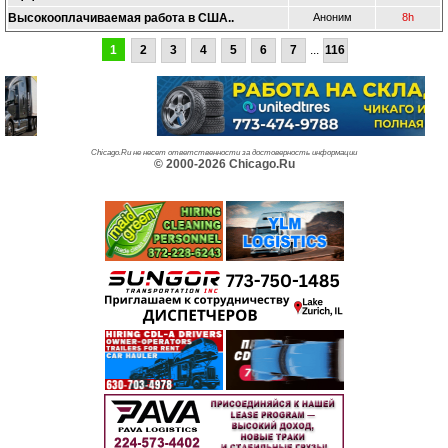
Высокооплачиваемая работа в США..
Аноним
8h
1
2
3
4
5
6
7
...
116
Chicago.Ru не несет ответственности за достоверность информации
© 2000-2026 Chicago.Ru