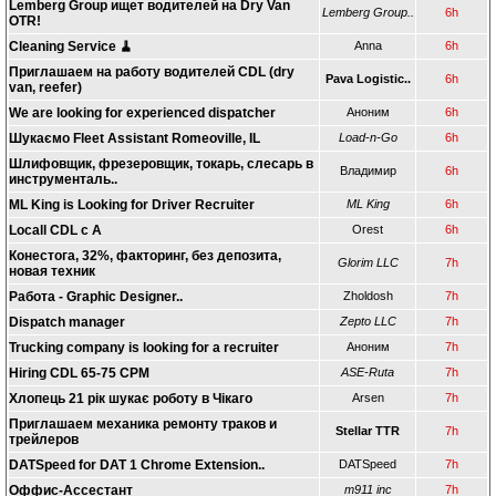
Lemberg Group ищет водителей на Dry Van
Lemberg Group..
6h
OTR!
Cleaning Service 🧹
Anna
6h
Приглашаем на работу водителей CDL (dry
Pava Logistic..
6h
van, reefer)
We are looking for experienced dispatcher
Аноним
6h
Шукаємо Fleet Assistant Romeoville, IL
Load-n-Go
6h
Шлифовщик, фрезеровщик, токарь, слесарь в
Владимир
6h
инструменталь..
ML King is Looking for Driver Recruiter
ML King
6h
Locall CDL c A
Orest
6h
Конестога, 32%, факторинг, без депозита,
Glorim LLC
7h
новая техник
Работа - Graphic Designer..
Zholdosh
7h
Dispatch manager
Zepto LLC
7h
Trucking company is looking for a recruiter
Аноним
7h
Hiring CDL 65-75 CPM
ASE-Ruta
7h
Хлопець 21 рік шукає роботу в Чікаго
Arsen
7h
Приглашаем механика ремонту траков и
Stellar TTR
7h
трейлеров
DATSpeed for DAT 1 Chrome Extension..
DATSpeed
7h
Оффис-Ассестант
m911 inc
7h