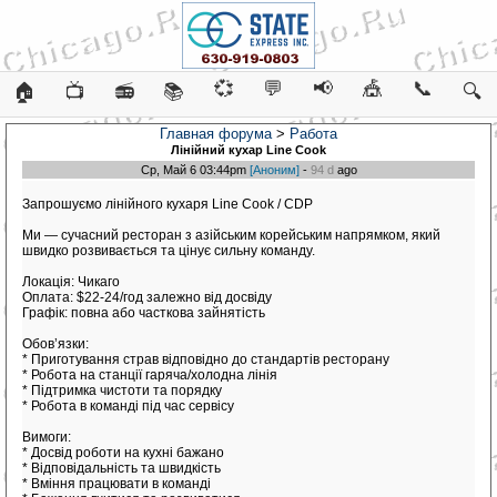
💞
💬
📢
🎪
📞
🏠
📺
📻
📚
🔍
Главная форума
>
Работа
Лінійний кухар Line Cook
Ср, Май 6 03:44pm
[Аноним]
-
94 d
ago
Запрошуємо лінійного кухаря Line Cook / CDP
Ми — сучасний ресторан з азійським корейським напрямком, який
швидко розвивається та цінує сильну команду.
Локація: Чикаго
Оплата: $22-24/год залежно від досвіду
Графік: повна або часткова зайнятість
Обов’язки:
* Приготування страв відповідно до стандартів ресторану
* Робота на станції гаряча/холодна лінія
* Підтримка чистоти та порядку
* Робота в команді під час сервісу
Вимоги:
* Досвід роботи на кухні бажано
* Відповідальність та швидкість
* Вміння працювати в команді