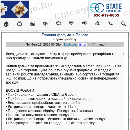
💞
💬
📢
🎪
📞
🏠
📺
📻
📚
🔍
Главная форума
>
Работа
Шукаю роботу
Пн, Фев 17, 2025 06:38pm
Liudmyla
-
537 d
ago
Досвідчена жінка шукає роботу в сфері прибирання, роздрібної торгівлі
або догляду за людьми похилого віку
Відповідальна та працьовита жінка з досвідом у сфері прибирання та
роздрібної торгівлі шукає роботу з гнучким графіком. Розглядаю
варіанти роботи доглядальниці, викладки або сортування товарів та
інші позиції, що не потребують спеціальної освіти чи попереднього
досвіду.
ДОСВІД РОБОТИ
• Прибиральниця | Досвід у США та Європі
• Прибирання житлових та комерційних приміщень
• Використання професійних миючих засобів
• Дотримання стандартів чистоти та гігієни
• Працівниця м’ясного відділу | Продуктовий магазин
• Нарізка та пакування м’ясних продуктів
• Дотримання стандартів безпеки та гігієни харчових продуктів
• Обслуговування клієнтів та надання якісного сервісу