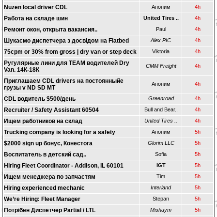
Nuzen local driver CDL
Аноним
4h
Работа на складе шин
United Tires ..
4h
Ремонт окон, открыта вакансия..
Paul
4h
Шукаємо диспетчера з досвідом на Flatbed
Alex PIC
4h
75cpm or 30% from gross | dry van or step deck
Viktoria
4h
Ругулярные лини для TEAM водителей Dry
CMM Freight
4h
Van. 14К-18К
Приглашаем CDL drivers на постоянныйе
Аноним
4h
грузы v ND SD MT
CDL водитель $500/день
Greenroad
4h
Recruiter / Safety Assistant 60504
Bull and Bear..
4h
Ищем работников на склад
United Tires ..
4h
Trucking company is looking for a safety
Аноним
5h
$2000 sign up бонус, Конестога
Glorim LLC
5h
Воспитатель в детский сад..
Sofia
5h
Hiring Fleet Coordinator - Addison, IL 60101
IGT
5h
Ищем менеджера по запчастям
Tim
5h
Hiring experienced mechanic
Interland
5h
We’re Hiring: Fleet Manager
Stepan
5h
Потрібен Диспетчер Partial / LTL
Mishaym
5h