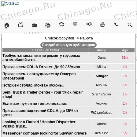
💞
💬
📢
🎪
📞
🏠
📺
📻
📚
🔍
Список форумов
> Работа
Создайте новую публикацию
Название темы
Автор
Ago
Требуются механики по ремонту грузовых
Dana
59m
автомобилей и тр..
Приглашаем CDL-A Drivers! До $0.85/миля
Misha
1h
Приглашаем к сотрудничеству Овнеров
Sungor
1h
Операторов
Потрібен столяр. Монтаж кухонь..
Аноним
1h
Semi Truck & Trailer Center - Your truck repair
ST&T Center
1h
shop!
Если вам нужен не только механик
Аноним
1h
Приглашаем водителей CDL A, до 35% от
PIC Logistics..
1h
gross
Looking for a Flatbed / Hotshot Dispatcher
Andrei
1h
Pickup Truck..
Messenger company looking for Suv/Van drivers
m911 inc
1h