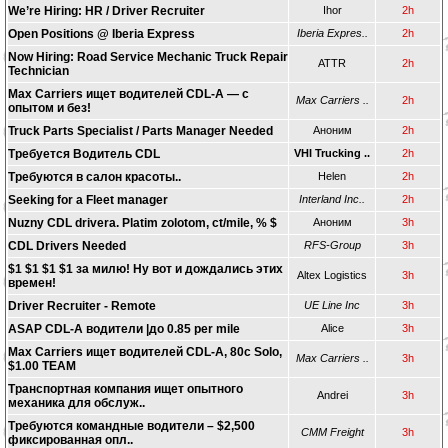
We’re Hiring: HR / Driver Recruiter
Ihor
2h
Open Positions @ Iberia Express
Iberia Expres..
2h
Now Hiring: Road Service Mechanic Truck Repair
ATTR
2h
Technician
Max Carriers ищет водителей CDL-A — с
Max Carriers ..
2h
опытом и без!
Truck Parts Specialist / Parts Manager Needed
Аноним
2h
Требуется Водитель CDL
VHI Trucking ..
2h
Требуются в салон красоты..
Helen
2h
Seeking for a Fleet manager
Interland Inc..
2h
Nuzny CDL drivera. Platim zolotom, ct/mile, % $
Аноним
3h
CDL Drivers Needed
RFS-Group
3h
$1 $1 $1 $1 за милю! Ну вот и дождались этих
Altex Logistics
3h
времен!
Driver Recruiter - Remote
UE Line Inc
3h
ASAP CDL-A водители |до 0.85 per mile
Alice
3h
Max Carriers ищет водителей CDL-A, 80c Solo,
Max Carriers ..
3h
$1.00 TEAM
Транспортная компания ищет опытного
Andrei
3h
механика для обслуж..
Требуются командные водители – $2,500
CMM Freight
3h
фиксированная опл..