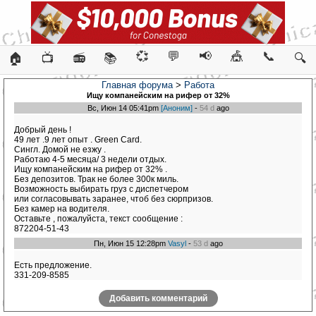
💞
💬
📢
🎪
📞
🏠
📺
📻
📚
🔍
Главная форума
>
Работа
Ищу компанейским на рифер от 32%
Вс, Июн 14 05:41pm
[Аноним]
-
54 d
ago
Добрый день !
49 лет .9 лет опыт . Green Card.
Сингл. Домой не езжу .
Работаю 4-5 месяца/ 3 недели отдых.
Ищу компанейским на рифер от 32% .
Без депозитов. Трак не более 300к миль.
Возможность выбирать груз с диспетчером
или согласовывать заранее, чтоб без сюрпризов.
Без камер на водителя.
Оставьте , пожалуйста, текст сообщение :
872204-51-43
Пн, Июн 15 12:28pm
Vasyl
-
53 d
ago
Есть предложение.
331-209-8585
Добавить комментарий