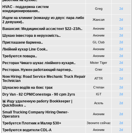
работник на кухню..
HVAC - поддержка систем
Greg
2d
кондиционирования..
Ищем на клининг (команду из двух: пара либо
Жансая
2d
2 девушки)..
Вакансия: Медицинский ассистент $22–23/h..
Аноним
2d
Шукаю інвестора в нерухомість..
Аноним
2d
Приглашаем бармена..
GL Club
2d
Лінійний кухар Line Cook..
Аноним
2d
Требуются повара..
Аноним
2d
Ресторан Чикаго шукає лінійного кухаря..
Mister Tiger
2d
Ресторан. Нужен работающий партнер..
Олег
2d
Now Hiring: Road Service Mechanic Truck Repair
ATTR
2d
Technician
Шукаємо водіїв на бокс трак
Степан
2d
Dry Van - 82 CPM/Conestoga - 90 cpm 2yrs
IGT
2d
📊 Ищу удаленную работу Bookkeeper |
Асель
2d
QuickBooks ..
Small Trucking Company Hiring Owner-
Аноним
2d
Operators
Требуется Плотник и Маляр $30+
Звоните сейчас
2d
Требуются водители CDL-A
Аноним
2d