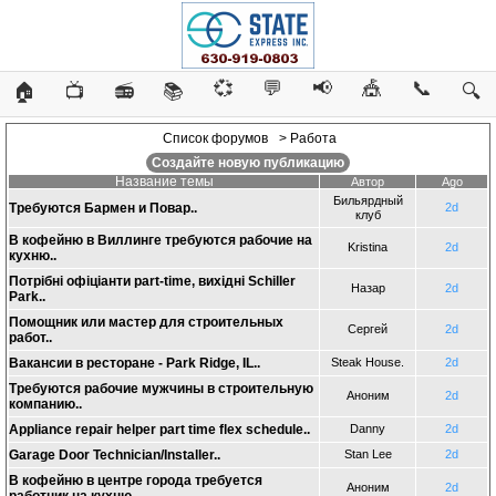
💞
💬
📢
🎪
📞
🏠
📺
📻
📚
🔍
Список форумов
> Работа
Создайте новую публикацию
Название темы
Автор
Ago
Бильярдный
Требуются Бармен и Повар..
2d
клуб
В кофейню в Виллинге требуются рабочие на
Kristina
2d
кухню..
Потрібні офіціанти part-time, вихідні Schiller
Назар
2d
Park..
Помощник или мастер для строительных
Сергей
2d
работ..
Вакансии в ресторане - Park Ridge, IL..
Steak House.
2d
Требуются рабочие мужчины в строительную
Аноним
2d
компанию..
Appliance repair helper part time flex schedule..
Danny
2d
Garage Door Technician/Installer..
Stan Lee
2d
В кофейню в центре города требуется
Аноним
2d