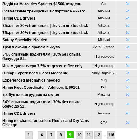
Водій на Mercedes Sprinter $1500/тиждень
Vlad
2d
Совместные тренировки в спортзале Чикаго
Аноним
2d
Hiring CDL drivers
Аноним
2d
75cpm or 30% from gross | dry van or step deck
Viktoria
2d
75cpm or 30% from gross | dry van or step deck
Viktoria
2d
Safety Specialist Needed
Michael
2d
Трак в лизинг с правом выкупа
Arka Express
2d
34% опытным водителям | 30% без опыта |
IH group corp
2d
бонус до $1..
Ищем диспетчера 3.5% от gross. office only
IH group corp
2d
Hiring: Experienced Diesel Mechanic
Andy Repair S..
2d
Experienced mechanics needed
Yurij
2d
Hiring Fleet Coordinator - Addison, IL 60101
IGT
2d
требуется сотрудник на склад
Максим
2d
34% опытным водителям | 30% без опыта |
IH group corp
2d
бонус до $1..
Hiring CDL drivers
Аноним
2d
Hiring mechanic for trailers Reefer and Dry Vans
GTA
2d
Chicago
1
...
6
7
8
9
10
11
12
...
116