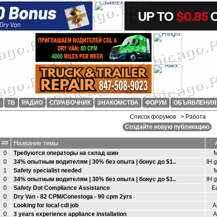
И
ТВ
РАДИО
СПРАВОЧНИК
ЗНАКОМСТВА
ФОРУМ
ОБЪЯВЛЕНИЯ
Список форумов
> Работа
Создайте новую публикацию
##
Название темы
0
Требуются операторы на склад шин
М
0
34% опытным водителям | 30% без опыта | бонус до $1..
IH 
1
Safety specialist needed
M
0
34% опытным водителям | 30% без опыта | бонус до $1..
IH 
0
Safety Dot Compliance Assistance
E
0
Dry Van - 82 CPM/Conestoga - 90 cpm 2yrs
0
Looking for local cdl job
А
0
3 years experience appliance installation
А