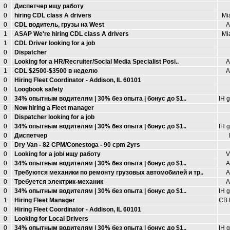
0
Диспетчер ищу работу
0
hiring CDL class A drivers
Mi
0
CDL водитель, грузы на West
А
1
ASAP We're hiring CDL class A drivers
Mi
1
CDL Driver looking for a job
0
Dispatcher
0
Looking for a HR/Recruiter/Social Media Specialist Posi..
А
1
CDL $2500-$3500 в неделю
А
0
Hiring Fleet Coordinator - Addison, IL 60101
0
Loogbook safety
0
34% опытным водителям | 30% без опыта | бонус до $1..
IH 
0
Now hiring a Fleet manager
0
Dispatcher looking for a job
0
34% опытным водителям | 30% без опыта | бонус до $1..
IH 
0
Диспетчер
0
Dry Van - 82 CPM/Conestoga - 90 cpm 2yrs
0
Looking for a job/ ищу работу
V
0
34% опытным водителям | 30% без опыта | бонус до $1..
А
0
Требуются механики по ремонту грузовых автомобилей и тр..
А
0
Требуется электрик-механик
А
0
34% опытным водителям | 30% без опыта | бонус до $1..
IH 
1
Hiring Fleet Manager
CB F
0
Hiring Fleet Coordinator - Addison, IL 60101
0
Looking for Local Drivers
0
34% опытным водителям | 30% без опыта | бонус до $1..
IH 