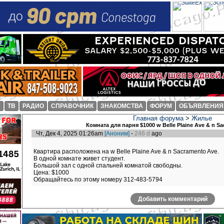
И
ТВ
РАДИО
СПРАВОЧНИК
ЗНАКОМСТВА
ФОРУМ
ОБЪЯВЛЕНИЯ
Главная форума
>
Жилье
Комната для парня $1000 w Belle Plaine Ave & n S
Чт, Дек 4, 2025 01:26am
[Аноним]
-
246 d
ago
Квартира расположена на w Belle Plaine Ave & n Sacramento Ave.
В одной комнате живет студент.
Большой зал с одной спальней комнатой свободны.
Цена: $1000
Обращайтесь по этому номеру 312-483-5794
Добавить комментарий