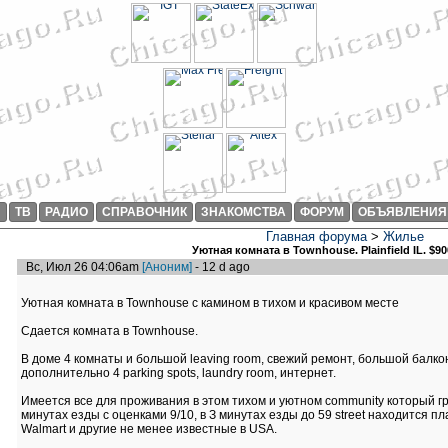
И
ТВ
РАДИО
СПРАВОЧНИК
ЗНАКОМСТВА
ФОРУМ
ОБЪЯВЛЕНИЯ
Главная форума
>
Жилье
Уютная комната в Townhouse. Plainfield IL. $9
Вс, Июл 26 04:06am
[Аноним]
- 12 d ago
Уютная комната в Townhouse с камином в тихом и красивом месте
Сдается комната в Townhouse.
В доме 4 комнаты и большой leaving room, свежий ремонт, большой балкон
дополнительно 4 parking spots, laundry room, интернет.
Имеется все для проживания в этом тихом и уютном community который гран
минутах езды с оценками 9/10, в З минутах езды до 59 street находится пл
Walmart и другие не менее известные в USA.