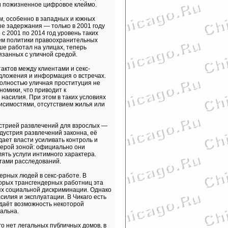
и пожизненное цифровое клеймо.
м, особенно в западных и южных
ые задержания — только в 2001 году
с 2001 по 2014 год уровень таких
ием политики правоохранительных
ьше работал на улицах, теперь
язанных с уличной средой.
актов между клиентами и секс-
дложения и информация о встречах.
полностью уличная проституция не
номики, что приводит к
насилия. При этом в таких условиях
исимостями, отсутствием жилья или
устрией развлечений для взрослых —
дустрия развлечений законна, её
ает власти усиливать контроль и
серой зоной: официально они
ять услуги интимного характера.
тами расследований.
рных людей в секс-работе. В
орых трансгендерных работниц эта
ях социальной дискриминации. Однако
силия и эксплуатации. В Чикаго есть
 даёт возможность некоторой
альна.
о нет легальных публичных домов, в