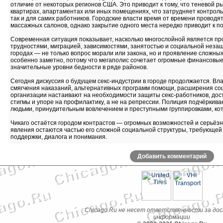
отличие от некоторых регионов США. Это приводит к тому, что теневой р
квартирах, апартаментах или иных помещениях, что затрудняет контроль 
так и для самих работников. Городские власти время от времени проводя
массажных салонов, однако закрытие одного места нередко приводит к по
Современная ситуация показывает, насколько многослойной является пр
трудностями, миграцией, зависимостями, занятостью и социальной неза
городах — не только вопрос морали или закона, но и проявление сложных
особенно заметно, потому что мегаполис сочетает огромные финансовы
значительные уровни бедности в ряде районов.
Сегодня дискуссия о будущем секс-индустрии в городе продолжается. В
смягчения наказаний, альтернативных программ помощи, расширения с
организации настаивают на необходимости защиты секс-работников, дос
стигмы и упоре на профилактику, а не на репрессии. Полиция подчёркива
людьми, принудительным вовлечением и преступными группировками, ко
Чикаго остаётся городом контрастов — огромных возможностей и серьёз
явления остаются частью его сложной социальной структуры, требующей 
поддержки, диалога и понимания.
Добавить комментарий
Chicago.Ru не несет ответственности за до
информации