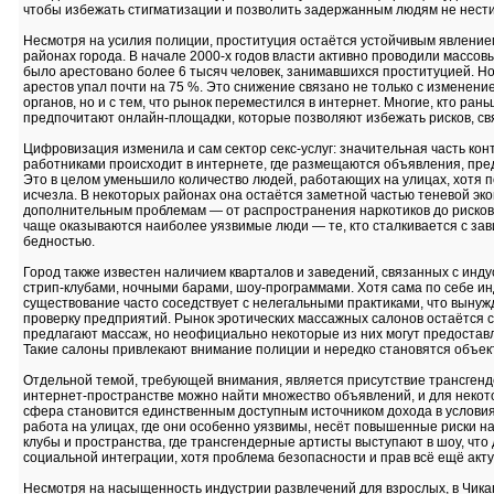
чтобы избежать стигматизации и позволить задержанным людям не нест
Несмотря на усилия полиции, проституция остаётся устойчивым явление
районах города. В начале 2000-х годов власти активно проводили массов
было арестовано более 6 тысяч человек, занимавшихся проституцией. Но 
арестов упал почти на 75 %. Это снижение связано не только с изменен
органов, но и с тем, что рынок переместился в интернет. Многие, кто ран
предпочитают онлайн-площадки, которые позволяют избежать рисков, св
Цифровизация изменила и сам сектор секс-услуг: значительная часть конт
работниками происходит в интернете, где размещаются объявления, пре
Это в целом уменьшило количество людей, работающих на улицах, хотя 
исчезла. В некоторых районах она остаётся заметной частью теневой эко
дополнительным проблемам — от распространения наркотиков до рисков 
чаще оказываются наиболее уязвимые люди — те, кто сталкивается с зав
бедностью.
Город также известен наличием кварталов и заведений, связанных с инд
стрип-клубами, ночными барами, шоу-программами. Хотя сама по себе ин
существование часто соседствует с нелегальными практиками, что вынужд
проверку предприятий. Рынок эротических массажных салонов остаётся 
предлагают массаж, но неофициально некоторые из них могут предоставл
Такие салоны привлекают внимание полиции и нередко становятся объек
Отдельной темой, требующей внимания, является присутствие трансгенде
интернет-пространстве можно найти множество объявлений, и для некот
сфера становится единственным доступным источником дохода в услови
работа на улицах, где они особенно уязвимы, несёт повышенные риски на
клубы и пространства, где трансгендерные артисты выступают в шоу, что
социальной интеграции, хотя проблема безопасности и прав всё ещё акту
Несмотря на насыщенность индустрии развлечений для взрослых, в Чикаг