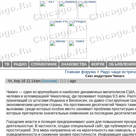
И
ТВ
РАДИО
СПРАВОЧНИК
ЗНАКОМСТВА
ФОРУМ
ОБЪЯВЛЕНИЯ
Главная форума
>
Надо чаще встреч
Секс индустрия Чикаго
Чт, Апр 16 11:14am
[Аноним]
-
112 d
ago
Чикаго — один из крупнейших и наиболее динамичных мегаполисов США, 
человек и агломерацией Чикаголенд, где проживает порядка 9,5 млн. Рас
граничащий со штатами Индиана и Висконсин, он давно стал крупным тр
экономическим центром страны. На протяжении десятилетий Чикаго такж
вызовами, среди которых особое место занимает проблема проституции и
которые претерпели значительные изменения за последние десятилетия
Городские власти и полиция предпринимают шаги для повышения прозра
деятельностью. В частности, создан специальный сайт, где публикуются 
проституцией. Эта мера направлена не на карательность как самоцель, 
осведомленности и снижение уровня преступности. Информация удаляетс