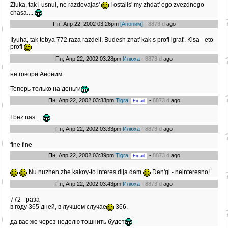
Zluka, tak i usnul, ne razdevajas'
I ostalis' my zhdat' ego zvezdnogo
chasa....
Пн, Апр 22, 2002 03:26pm
[Аноним]
-
8873 d
ago
Ilyuha, tak tebya 772 raza razdeli. Budesh znat' kak s profi igrat'. Kisa - eto
profi
Пн, Апр 22, 2002 03:28pm
Илюха
-
8873 d
ago
не говори Аноним.
Теперь только на деньги
Пн, Апр 22, 2002 03:33pm
Tigra
-
8873 d
ago
I bez nas....
Пн, Апр 22, 2002 03:33pm
Илюха
-
8873 d
ago
fine fine
Пн, Апр 22, 2002 03:39pm
Tigra
-
8873 d
ago
Nu nuzhen zhe kakoy-to interes dlja dam
Den'gi - neinteresno!
Пн, Апр 22, 2002 03:43pm
Илюха
-
8873 d
ago
772 - раза
в году 365 дней, в лучшем случае
366.
да вас же через неделю тошнить будет