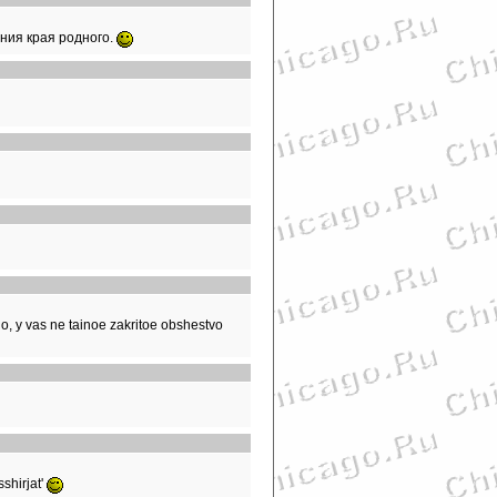
ния края родного.
o, y vas ne tainoe zakritoe obshestvo
shirjat'