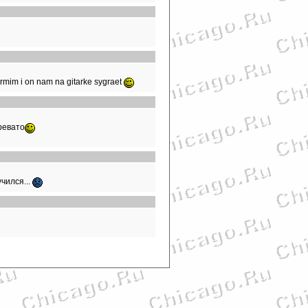
rmim i on nam na gitarke sygraet
ревато
учился...