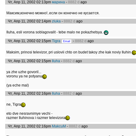
Чт, Апр 11, 2002 02:13pm
марина
-
8882 d
ago
Максим,конечно можно!..если он конечно не кусается.
Чт, Апр 11, 2002 02:14pm
zluka
-
8882 d
ago
Iluha, esli vorona soblagovalit - tebe malo ne pokazhetsya.
Чт, Апр 11, 2002 02:15pm
Tigra
-
8882 d
ago
Maksim, prinosi televizor, pri uslovii chto on budet takoy zhe kak noviy Iluhin
Чт, Апр 11, 2002 02:15pm
Iluha
-
8882 d
ago
ya zhe uzhe govoril...
voronu ya ne potyanu
(ya eche mal)
Чт, Апр 11, 2002 02:16pm
Iluha
-
8882 d
ago
ne, Tigra
eto dve nesravnimye vechi -
razmer Iluhinova i razmer televizora
Чт, Апр 11, 2002 02:16pm
MakcuM
-
8882 d
ago