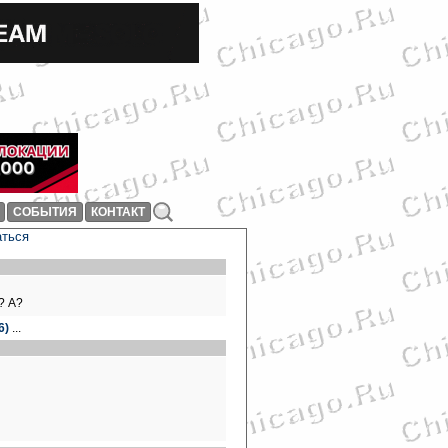
СОБЫТИЯ
КОНТАКТ
аться
? А?
6)
...