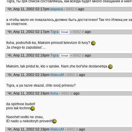
Tigra, ты зря список состовляешь, как всегда будет много обещаний и никт
Чт, Апр 11, 2002 02:17pm
марина
-
8882 d
ago
а чтобы мало не показалось,должно быть достаточно! Так что Илюха,не 
за спиртное.
Чт, Апр 11, 2002 02:17pm
Tigra
-
8882 d
ago
Iluha, podozhdi-ka, Maksim prinosit televizor ili tvoy?
Ja chego-to zaputalas'....
Чт, Апр 11, 2002 02:18pm
Tigra
-
8882 d
ago
Maksim, tak pridut te, kto v spiske. Nam zhe bol'she dostanetsja
Чт, Апр 11, 2002 02:18pm
MakcuM
-
8882 d
ago
Tigra, a ya razve skazal, chto svoij prinesu?
Чт, Апр 11, 2002 02:19pm
Iluha
-
8882 d
ago
da spirtnoe budet!
pivo tak tochno
Naschet vodki ne znau,
ID nado u nekotoryh proverit'
Чт, Апр 11, 2002 02:19pm
MakcuM
-
8882 d
ago