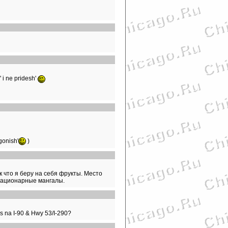
 i ne pridesh'
gonish'
)
к что я беру на себя фрукты. Место
стационарные мангалы.
s na I-90 & Hwy 53/I-290?