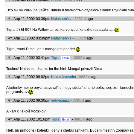
Это вы уж сами решайте. Лично я полностью отдаюсь в ваши глубокие зна
Чт, Апр 11, 2002 03:39pm
Natashen'ka
-
8882 d
ago
Tigra, 53&I-90? Na Willow ta rechka-vonyuchka uzhe rastayala.......
Чт, Апр 11, 2002 03:39pm
Natashen'ka
-
8882 d
ago
Tigra, zvoni Dime...on s mangalom priedet
Чт, Апр 11, 2002 03:41pm
Tigra
-
8882 d
ago
Tochno! Natashka, thanks for the hint. Mangal privozit Dima.
Чт, Апр 11, 2002 09:02pm
Kisa s Xvosotm
-
8882 d
ago
A kotenky mojno poychastvovat', q mogy sdelat' shto-to poleznoe, esli, konechn
programistov
Чт, Апр 11, 2002 09:30pm
чебурашка
-
8881 d
ago
А нам с Геной мосжно?
Чт, Апр 11, 2002 10:16pm
Tigra
-
8881 d
ago
Heh, nu prihodite i kotenki i geny s cheburashkami. Budem mestniy zoopark ras