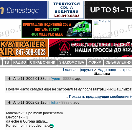
И
ТВ
РАДИО
СПРАВОЧНИК
ЗНАКОМСТВА
ФОРУМ
ОБЪЯВЛЕНИЯ
Главная форума
>
Надо чаще встреч
Шашлыки
Чт, Апр 11, 2002 01:38pm
Гурон
-
8882 d
ago
Почему никто сегодня еще не затронул тему послезавтрвшних шашлыков
...
Показать предыдущие сообщения (
Чт, Апр 11, 2002 02:12pm
Iluha
-
8882 d
ago
Malchikov ~7 po moim podschetam
Devochek = 3
da eche u Gurona gitara...
Konechno mne budet malo