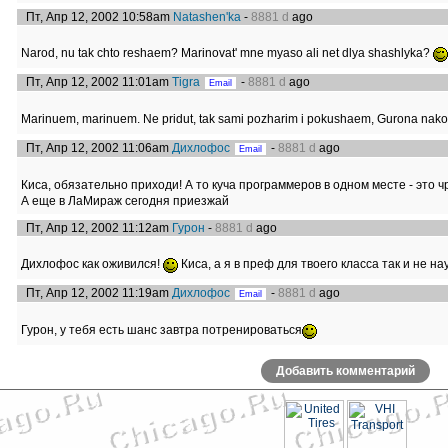
Пт, Апр 12, 2002 10:58am
Natashen'ka
-
8881 d
ago
Narod, nu tak chto reshaem? Marinovat' mne myaso ali net dlya shashlyka?
Пт, Апр 12, 2002 11:01am
Tigra
-
8881 d
ago
Marinuem, marinuem. Ne pridut, tak sami pozharim i pokushaem, Gurona nako
Пт, Апр 12, 2002 11:06am
Дихлофос
-
8881 d
ago
Киса, обязательно приходи! А то куча программеров в одном месте - это ч
А еще в ЛаМираж сегодня приезжай
Пт, Апр 12, 2002 11:12am
Гурон
-
8881 d
ago
Дихлофос как оживился!
Киса, а я в преф для твоего класса так и не на
Пт, Апр 12, 2002 11:19am
Дихлофос
-
8881 d
ago
Гурон, у тебя есть шанс завтра потренироваться
Добавить комментарий