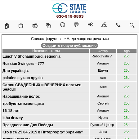
💞
💬
📢
🎪
📞
🏠
📺
📻
📚
🔍
Список форумов
> Надо чаще встречаться
Создайте новую публикацию
Название темы
Автор
Ago
Lunch V Shchaumburg. segodnia
Rabotayshi V ..
25d
Russian Swingers - ???
Аноним
25d
Для українців.
Шпунт
25d
palatine,шукаю друзів
оля
25d
Салон СВАДЕБНЫХ и ВЕЧЕРНИХ платьев
Alice
25d
Seagull
Наращивание волос
Аноним
25d
требуются каменщики
Сергей
25d
16-18 лет
Аноним
25d
Ishu druzey
Нурик
25d
Празднование Дня Победы
Русский Центр..
25d
Кто в сб 25.04.2015 в Питергофф? Украина?
Анна
25d