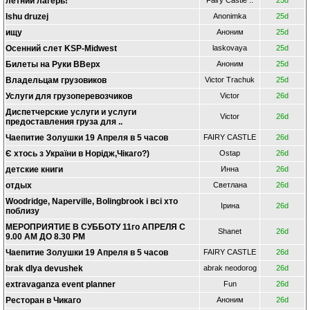
летний лагерь!
Fairy Castle ..
25d
Ishu druzej
Anonimka
25d
ищу
Аноним
25d
Oсенний слет KSP-Midwest
laskovaya
25d
Билеты на Руки ВВерх
Аноним
25d
Владельцам грузовиков
Victor Trachuk
25d
Услуги для грузоперевозчиков
Victor
26d
Диспетчерские услуги и услуги
Victor
26d
предоставления груза для ..
Чаепитие Золушки 19 Апреля в 5 часов
FAIRY CASTLE
26d
Є хтось з України в Норідж,Чікаго?)
Ostap
26d
детские книги
Инна
26d
отдых
Светлана
26d
Woodridge, Naperville, Bolingbrook i всі хто
Ірина
26d
поблизу
МЕРОПРИЯТИЕ В СУББОТУ 11го АПРЕЛЯ С
Shanet
26d
9.00 АМ ДО 8.30 РМ
Чаепитие Золушки 19 Апреля в 5 часов
FAIRY CASTLE
26d
brak dlya devushek
abrak neodorog
26d
extravaganza event planner
Fun
26d
Ресторан в Чикаго
Аноним
26d