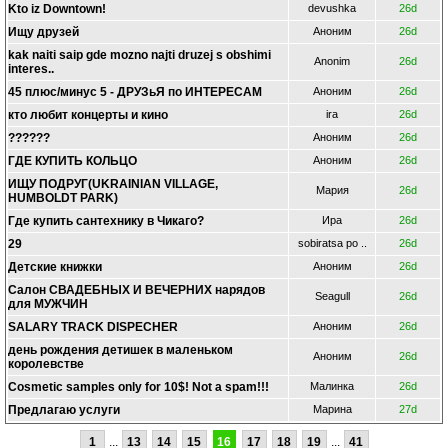
Kto iz Downtown!
devushka
26d
Ищу друзей
Аноним
26d
kak naiti saip gde mozno najti druzej s obshimi
Anonim
26d
interes..
45 плюс/минус 5 - ДРУЗьЯ по ИНТЕРЕСАМ
Аноним
26d
кто любит концерты и кино
ira
26d
??????
Аноним
26d
ГДЕ КУПИТЬ КОЛЬЦО
Аноним
26d
ИЩУ ПОДРУГ(UKRAINIAN VILLAGE,
Мария
26d
HUMBOLDT PARK)
Где купить сантехнику в Чикаго?
Ира
26d
29
sobiratsa po ..
26d
Детские книжки
Аноним
26d
Салон СВАДЕБНЫХ И ВЕЧЕРНИХ нарядов
Seagull
26d
для МУЖЧИН
SALARY TRACK DISPECHER
Аноним
26d
день рождения детишек в маленьком
Аноним
26d
королевстве
Cosmetic samples only for 10$! Not a spam!!!
Малинка
26d
Предлагаю услуги
Марина
27d
1
...
13
14
15
16
17
18
19
...
41