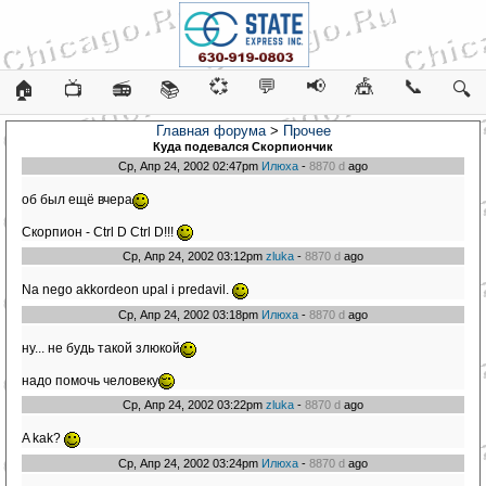
💞
💬
📢
🎪
📞
🏠
📺
📻
📚
🔍
Главная форума
>
Прочее
Куда подевался Скорпиончик
Ср, Апр 24, 2002 02:47pm
Илюха
-
8870 d
ago
об был ещё вчера
Скорпион - Ctrl D Ctrl D!!!
Ср, Апр 24, 2002 03:12pm
zluka
-
8870 d
ago
Na nego akkordeon upal i predavil.
Ср, Апр 24, 2002 03:18pm
Илюха
-
8870 d
ago
ну... не будь такой злюкой
надо помочь человеку
Ср, Апр 24, 2002 03:22pm
zluka
-
8870 d
ago
A kak?
Ср, Апр 24, 2002 03:24pm
Илюха
-
8870 d
ago