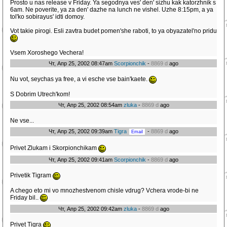
Prosto u nas release v Friday. Ya segodnya ves' den' sizhu kak katorzhnik s
6am. Ne poverite, ya za den' dazhe na lunch ne vishel. Uzhe 8:15pm, a ya
tol'ko sobirayus' idti domoy.
Vot takie pirogi. Esli zavtra budet pomen'she raboti, to ya obyazatel'no pridu
Vsem Xoroshego Vechera!
Чт, Апр 25, 2002 08:47am
Scorpionchik
-
8869 d
ago
Nu vot, seychas ya free, a vi esche vse bain'kaete.
S Dobrim Utrech'kom!
Чт, Апр 25, 2002 08:54am
zluka
-
8869 d
ago
Ne vse...
Чт, Апр 25, 2002 09:39am
Tigra
-
8869 d
ago
Privet Zlukam i Skorpionchikam
Чт, Апр 25, 2002 09:41am
Scorpionchik
-
8869 d
ago
Privetik Tigram
A chego eto mi vo mnozhestvenom chisle vdrug? Vchera vrode-bi ne
Friday bil..
Чт, Апр 25, 2002 09:42am
zluka
-
8869 d
ago
Privet Tigra