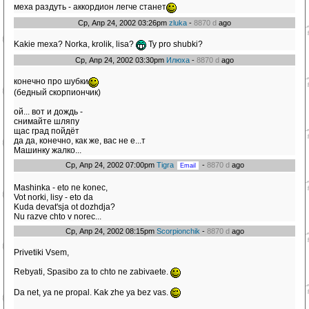
меха раздуть - аккордион легче станет
Ср, Апр 24, 2002 03:26pm
zluka
-
8870 d
ago
Kakie mexa? Norka, krolik, lisa?
Ty pro shubki?
Ср, Апр 24, 2002 03:30pm
Илюха
-
8870 d
ago
конечно про шубки
(бедный скорпиончик)
ой... вот и дождь -
снимайте шляпу
щас град пойдёт
да да, конечно, как же, вас не е...т
Машинку жалко...
Ср, Апр 24, 2002 07:00pm
Tigra
-
8870 d
ago
Mashinka - eto ne konec,
Vot norki, lisy - eto da
Kuda devat'sja ot dozhdja?
Nu razve chto v norec...
Ср, Апр 24, 2002 08:15pm
Scorpionchik
-
8870 d
ago
Privetiki Vsem,
Rebyati, Spasibo za to chto ne zabivaete.
Da net, ya ne propal. Kak zhe ya bez vas.