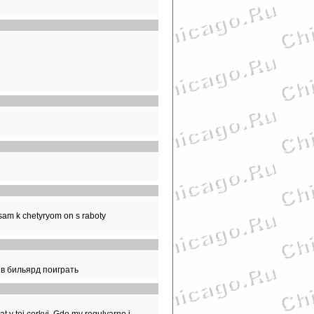
sam k chetyryom on s raboty
и в бильярд поиграть