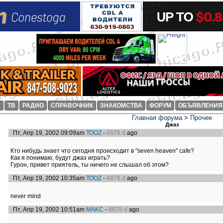
И
ТВ
РАДИО
СПРАВОЧНИК
ЗНАКОМСТВА
ФОРУМ
ОБЪЯВЛЕНИЯ
Главная форума
>
Прочее
Джаз
Пт, Апр 19, 2002 09:09am
ТООZ
-
8876 d
ago
Кто нибудь знает что сегодня происходит в "seven heaven" cafe?
Как я понимаю, будут джаз играть?
Гурон, привет приятель, ты ничего не слышал об этом?
Пт, Апр 19, 2002 10:35am
ТОOZ
-
8876 d
ago
never mind
Пт, Апр 19, 2002 10:51am
MAKC
-
8876 d
ago