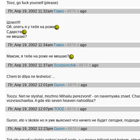
Tooz, go fuck yourself (please)
Пт, Апр 19, 2002 11:32am
Говно
-
8876 d
ago
Шлеп!!!!
Ой..опять я у тебя на роже
Сдарсте
не мешаю?
Пт, Апр 19, 2002 11:34am
Говно
-
8876 d
ago
Максик, я тебе на роже не мешаю?
Пт, Апр 19, 2002 11:37am
Scorpionchik
-
8876 d
ago
Chem bi ditya ne teshelos'....
Пт, Апр 19, 2002 12:01pm
Guron
-
8876 d
ago
Toozu: Net ne slyshal, mozhno Mihailu perezvonit' - on navernyaka znaet. Cha
vozvraschaetsa. A gde eto seven heaven nahoditsa?
Пт, Апр 19, 2002 12:07pm
ТOOZ
-
8876 d
ago
Guron, eto v skokie но я уже выяснил что ничего не будет сегодня, подход
Пт, Апр 19, 2002 12:23pm
Guron
-
8876 d
ago