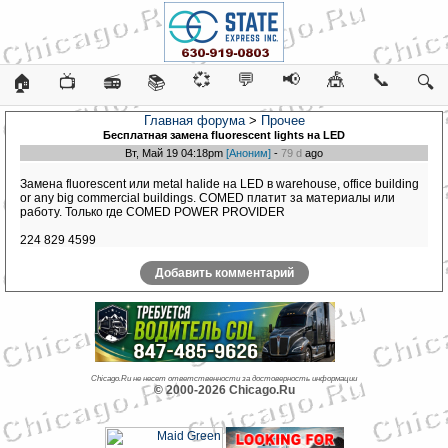
💞
💬
📢
🎪
📞
🏠
📺
📻
📚
🔍
Главная форума
>
Прочее
Бесплатная замена fluorescent lights на LED
Вт, Май 19 04:18pm
[Аноним]
-
79 d
ago
Замена fluorescent или metal halide на LED в warehouse, office building
or any big commercial buildings. COMED платит за материалы или
работу. Только где COMED POWER PROVIDER
224 829 4599
Добавить комментарий
Chicago.Ru не несет ответственности за достоверность информации
© 2000-2026 Chicago.Ru