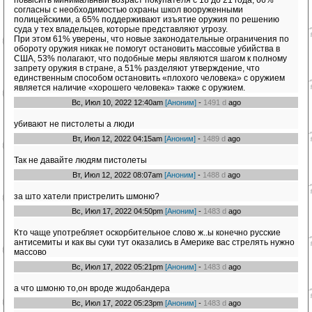
повысить минимальный возраст покупателя с 18 до 21 года, 66%
согласны с необходимостью охраны школ вооруженными
полицейскими, а 65% поддерживают изъятие оружия по решению
суда у тех владельцев, которые представляют угрозу.
При этом 61% уверены, что новые законодательные ограничения по
обороту оружия никак не помогут остановить массовые убийства в
США, 53% полагают, что подобные меры являются шагом к полному
запрету оружия в стране, а 51% разделяют утверждение, что
единственным способом остановить «плохого человека» с оружием
является наличие «хорошего человека» также с оружием.
Вс, Июл 10, 2022 12:40am
[Аноним]
-
1491 d
ago
убивают не пистолеты а люди
Вт, Июл 12, 2022 04:15am
[Аноним]
-
1489 d
ago
Так не давайте людям пистолеты
Вт, Июл 12, 2022 08:07am
[Аноним]
-
1488 d
ago
за што хатели пристрелить шмоню?
Вс, Июл 17, 2022 04:50pm
[Аноним]
-
1483 d
ago
Кто чаще употребляет оскорбительное слово ж..ы конечно русские
антисемиты и как вы суки тут оказались в Америке вас стрелять нужно
массово
Вс, Июл 17, 2022 05:21pm
[Аноним]
-
1483 d
ago
а что шмоню то,он вроде жuдобандера
Вс, Июл 17, 2022 05:23pm
[Аноним]
-
1483 d
ago