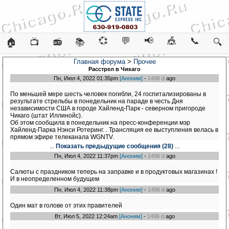
💞
💬
📢
🎪
📞
🏠
📺
📻
📚
🔍
Главная форума
>
Прочее
Расстрел в Чикаго
Пн, Июл 4, 2022 01:35pm
[Аноним]
-
1496 d
ago
По меньшей мере шесть человек погибли, 24 госпитализированы в
результате стрельбы в понедельник на параде в честь Дня
независимости США в городе Хайленд-Парк - северном пригороде
Чикаго (штат Иллинойс).
Об этом сообщила в понедельник на пресс-конференции мэр
Хайленд-Парка Нэнси Ротеринг. . Трансляция ее выступления велась в
прямом эфире телеканала WGNTV.
...
Показать предыдущие сообщения (28)
...
Пн, Июл 4, 2022 11:37pm
[Аноним]
-
1496 d
ago
Салюты с праздником теперь на заправке и в продуктовых магазинах !
И в неопределенном будущем
Пн, Июл 4, 2022 11:38pm
[Аноним]
-
1496 d
ago
Один мат в голове от этих правителей
Вт, Июл 5, 2022 12:24am
[Аноним]
-
1496 d
ago