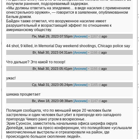
получили ранения, подозреваемый задержан.
«Мы должны ответить на эпидемию… в виде насилия с применением
огнестрельного оружия», — говорится в заявлении, опубликованном
Белым домом.
Байден также отметил, что вооруженное насилие имеет
разрушительный и возрастающий эффект по отношению к
американскому обществу.
Пн, Май 29, 2023 07:55pm
[Аноним]
-
1167 d
ago
44 shot, 9 killed, in Memorial Day weekend shootings, Chicago police say
Вт, Май 30, 2023 04:31am
[Аноним]
-
1166 d
ago
Что дальше? Это какой то позор!
Вт, Май 30, 2023 05:41pm
[Аноним]
-
1166 d
ago
ужас!
Ср, Май 31, 2023 05:24pm
[Аноним]
-
1165 d
ago
шикака процветает
Вс, Июн 18, 2023 08:38am
[Аноним]
-
1147 d
ago
Полиция сообщила, что по меньшей мере 20 человек были
застрелены и один человек был убит в пригороде юго-западного
пригорода Чикаго рано утром в воскресенье.
Эрик Суонсон, заместитель начальника офиса шерифа округа
Дюпейдж, заявил на пресс-конференции, что полицейские «услышали
многочисленные выстрелы и отреагировали на район, где
происходило большое скопление людей».