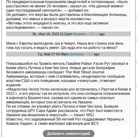
По предварительным показаниям свидетелей и потерпевших, «было
расстреляно не менее 20 человек», сказал он. «На данный момент
один пострадавший скончался», — добавил он.
Он добавил, что жертвы были доставлены в близлежащие больницы,
добавив, что имена и возраст жертв неизвестны.
«Мотивы этого инцидента неясны, и это все еще активное
расследование», — сказал он.
Вс, Июл 16, 2023 11:11pm
Катрина
-
1119 d
ago
Мана с Европы выпездили, ша в Чикаго. Наша вся страна усю жизь
тока хуу сосать и кидать умеет. Шо куда ити на работу та мена?
Ср, Май 27 04:38pm
[Аноним]
-
73 d
ago
Покушавшийся на Трампа житель Гавайев Райан Уэсли Рут угрожал в
Киеве убить Путина и Ким Чен Ына. Новые детали биографии
безумного американца сообщает The Wall Street Journal.
Американцы, которые с ним сталкивались, неоднократно сообщали
властям США о его поведении, называя «чокнутым», отмечает
издание.
«Медсестра Челси Уолш несколько раз встречалась с Раутом в Киеве в
2022 г., и его угрозы так ее испугали, что она сообщила пограничникам
в аэропорту Вашингтона, назвав его одним из самых опасных
американцев, которых она встречала на Украине.
По ее словам, он угрожал убить Путина и Ким Чен Ына. Бывшая
сотрудница ЦРУ Сара Адамс рассказала, что Раут был известен в
Украине как мошенник и чокнутый», — пишет WSJ.
Известно, что задержанный 58-летний Рут поддерживал Украину и
Камалу Харрис, а также вербовал афганцев для ВСУ.
Добавить комментарий