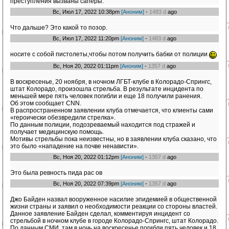
преступления вызваны сапёры.
Вс, Июл 17, 2022 10:38pm
[Аноним]
-
1483 d
ago
Что дальше? Это какой то позор.
Вс, Июл 17, 2022 11:20pm
[Аноним]
-
1483 d
ago
носите с собой пистолеты,чтобы потом получить бабки от полиции
Вс, Ноя 20, 2022 01:11pm
[Аноним]
-
1357 d
ago
В воскресенье, 20 ноября, в ночном ЛГБТ-клубе в Колорадо-Спрингс,
штат Колорадо, произошла стрельба. В результате инцидента по
меньшей мере пять человек погибли и еще 18 получили ранения.
Об этом сообщает CNN.
В распространенном заявлении клуба отмечается, что клиенты сами
«героически обезвредили стрелка».
По данным полиции, подозреваемый находится под стражей и
получает медицинскую помощь.
Мотивы стрельбы пока неизвестны, но в заявлении клуба сказано, что
это было «нападение на почве ненависти».
Вс, Ноя 20, 2022 01:12pm
[Аноним]
-
1357 d
ago
Это была ревность пида рас ов
Вс, Ноя 20, 2022 07:39pm
[Аноним]
-
1357 d
ago
Джо Байден назвал вооруженное насилие эпидемией в общественной
жизни страны и заявил о необходимости реакции со стороны властей.
Данное заявление Байден сделал, комментируя инцидент со
стрельбой в ночном клубе в городе Колорадо-Спрингс, штат Колорадо.
По данным СМИ, там в ночь на воскресенье погибли пять человек и 18