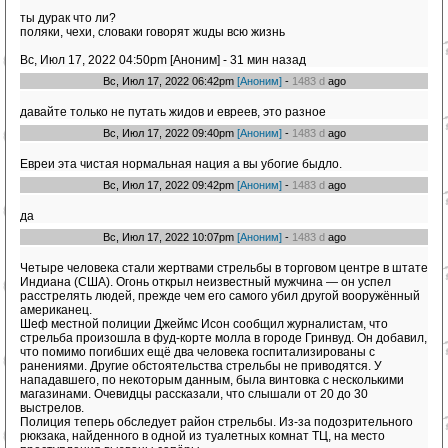
ты дурак что ли?
поляки, чехи, словаки говорят жuды всю жизнь
Вс, Июл 17, 2022 04:50pm [Аноним] - 31 мин назад
Вс, Июл 17, 2022 06:42pm
[Аноним]
-
1483 d
ago
давайте только не путать жидов и евреев, это разное
Вс, Июл 17, 2022 09:40pm
[Аноним]
-
1483 d
ago
Евреи эта чистая нормальная нация а вы убогие быдло.
Вс, Июл 17, 2022 09:42pm
[Аноним]
-
1483 d
ago
да
Вс, Июл 17, 2022 10:07pm
[Аноним]
-
1483 d
ago
Четыре человека стали жертвами стрельбы в торговом центре в штате
Индиана (США). Огонь открыл неизвестный мужчина — он успел
расстрелять людей, прежде чем его самого убил другой вооружённый
американец.
Шеф местной полиции Джеймс Исон сообщил журналистам, что
стрельба произошла в фуд-корте молла в городе Гринвуд. Он добавил,
что помимо погибших ещё два человека госпитализированы с
ранениями. Другие обстоятельства стрельбы не приводятся. У
нападавшего, по некоторым данным, была винтовка с несколькими
магазинами. Очевидцы рассказали, что слышали от 20 до 30
выстрелов.
Полиция теперь обследует район стрельбы. Из-за подозрительного
рюкзака, найденного в одной из туалетных комнат ТЦ, на место