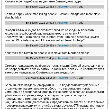
Камала еше подье6ала, не делайте бензин дома, дура
Вт, Июл 5, 2022 02:36am
[Аноним]
-
1496 d
ago
Kamala happy white man killing people. Boston Chicago and more state
shut holiday
Вт, Июл 5, 2022 08:52am
[Аноним]
-
1495 d
ago
"людей жалко, а жидов то сколько? сколько безродных приезжих
жидов-гастралёров обрело независимость от жизни? "
Then why 2000 ukrainians ran to Israel from Ukraine? Israel is a Jewish
country! Why Zelensky and Ukrainians asked Israel for help?
Вт, Июл 5, 2022 09:35am
[Аноним]
-
1495 d
ago
don't mix Free Ukrainian people with slave from Mordor!!! please
Вт, Июл 5, 2022 01:48pm
[Аноним]
-
1495 d
ago
Сколько неадекватов на форуме посты ставит! Скорей всего, одни и те
же злорадствуют, пока их самих не коснётся, пока их не настигнет пуля
такого же неадеквата. Смейтесь, и вам воздастся!
Сб, Июл 9, 2022 12:08am
[Аноним]
-
1492 d
ago
Большинство владельцев оружия в США поддерживают умеренные
ограничения на его продажу и оборот, но уверены, что новые
изменения в законодательство никак не помогут в борьбе с массовыми
убийствами в стране, свидетельствуют результаты опроса,
проведенного компаниями NPR и Ipsos.
Так, 84% американцев согласны с предложением ввести обязательные
проверки желающих купить любые виды оружия, 67% разделяют идею