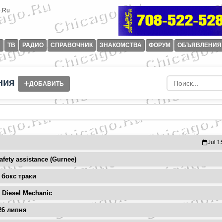
И
ТВ
РАДИО
СПРАВОЧНИК
ЗНАКОМСТВА
ФОРУМ
ОБЪЯВЛЕНИЯ
ния
ДОБАВИТЬ
Jul 1
afety assistance (Gurnee)
 бокс траки
d Diesel Mechanic
26 липня