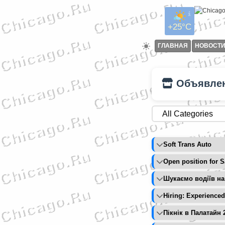
+25°C
ГЛАВНАЯ
НОВОСТ
Объявле
Soft Trans Auto
Open position for S
Шукаємо водіїв на
Hiring: Experience
Пікнік в Палатайн 