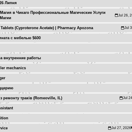
-26 Липня
 Магия в Чикаго Профессиональные Магические Услуги
Jul 26, 
Магии
Tablets (Cyproterone Acetate) | Pharmacy Apozona
Jul 
мната с мебелью $600
а внутренние работы
ailer mechanics
ger
иццерию
 ремонту траків (Romeoville, IL)
Jul 2
ssistant
ition
rvice
Jul 27, 2026