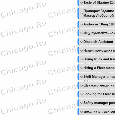
Taste of Ukraine 25
Приворот Гадание
Мастер Любовной 
Androcur 50mg 100 
Ищу руммейта- ко
Dispatch Assistant
Нужен помощник н
Hiring truck and tr
Hiring a Fleet mana
Shift Manager в п
Шукаємо механіка з
Looking for Fleet A
Safety manager pos
механик в truck se