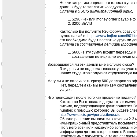
Не считая регистрационного взноса в униве
должны будете заплатить следующее:
Оплата в USCIS (иммиграционный офис)
$290 (чек или money order payable to
$200 SEVIS
Как только Вы получите I-20 форму, сразу 
нужно на сайте
https://www.fmjfee.com/i901fe
его необходимо будет послать с другими д
Оплата за составление петиции (прошени
$600 (в эту сумму входит переводы 
составления петиции, не включая с
Возвращаются ли эти деньги мне в случае оказа?
Эти деньги не подлежат возврату в случае
наших студентов получают студенческую ви
Могу ли я не оплачивать сразу 600 долларов за 
Нет, перед тем как мы начинаем составле
услуги.
Что происходит после того как прошение подано?
Как только Вы отослали документы в иммиг
письмо, подтверждающее факт принятия Ваш
number, с помощью которого Вы будете сле
http://www.uscis.gov/portal/site/uscis
Обычно решение выносится в течении 2-3 м
иммиграционный представитель посылает 
что у него возникли какие-либо вопросы и 
информацию до того как решениe о Вашем 
необходимые документы, а также сделаем 