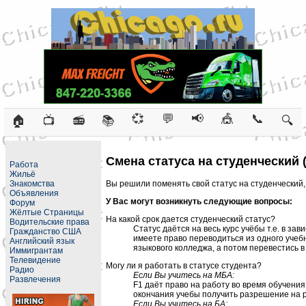
💞
💬
📢
🎪
📞
🏠
📺
📻
📚
🔍
Смена статуса на студенческий (
Работа
Жильё
Вы решили поменять свой статус на студенческий, 
Знакомства
Объявления
У Вас могут возникнуть следующие вопросы:
Форум
Жёлтые Страницы
На какой срок дается студенческий статус?
Водительские права
Статус даётся на весь курс учёбы т.е. в зав
Гражданство США
имеете право переводиться из одного учебн
Английский язык
языкового колледжа, а потом перевестись в
Иммигрантам
Телевидение
Могу ли я работать в статусе студента?
Радио
Если Вы учитесь на МБА:
Развлечения
F1 даёт право на работу во время обучения
окончания учебы получить разрешение на раб
Если Вы учитесь на БА: