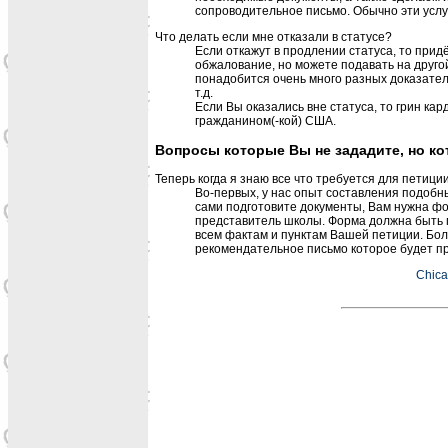
сопроводительное письмо. Обычно эти услу
Что делать если мне отказали в статусе?
Если откажут в продлении статуса, то при
обжалование, но можете подавать на друго
понадобится очень много разных доказате
т.д.
Если Вы оказались вне статуса, то грин кар
гражданином(-кой) США.
Вопросы которые Вы не зададите, но ко
Теперь когда я знаю все что требуется для петици
Во-первых, у нас опыт составления подобны
сами подготовите документы, Вам нужна фо
представитель школы. Форма должна быть 
всем фактам и пунктам Вашей петиции. Бол
рекомендательное письмо которое будет пр
Chica