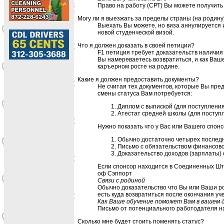
Право на работу (СРТ) Вы можете получить 
Mогу ли я выезжать за пределы страны (на родину
Выехать Вы можете, но виза аннулируется 
новой студенческой визой.
Что я должен доказать в своей петиции?
F1 петиция требует доказательств наличия 
Вы намереваетесь возвратиться, и как Ва
каръерном росте на родине.
Какие я должен предоставить документы?
Не считая тех документов, которые Вы пре
смены статуса Вам потребуется:
Диплом с выпиской (для поступлени
Атестат средней школы (для поступ
Нужно показать что у Вас или Вашего спонс
Обычно достаточно четырех последн
Письмо с обязательством финансово
Доказательство доходов (зарплаты)
Если спонсор находится в Соединенных Шт
оф Сэппорт
Связи с родиной
Обычно доказательство что Вы или Ваши род
есть куда возвратиться после окончания уч
Как Ваше обучение поможет Вам в вашем 
Письмо от потенциального работодателя н
Сколько мне будет стоить поменять статус?