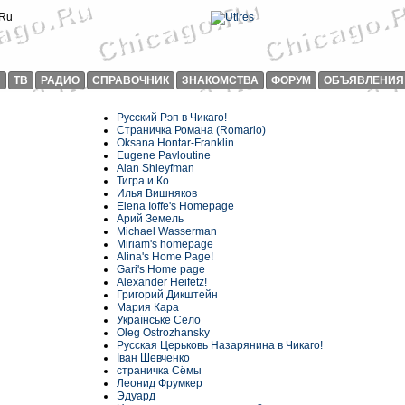
И
ТВ
РАДИО
СПРАВОЧНИК
ЗНАКОМСТВА
ФОРУМ
ОБЪЯВЛЕНИЯ
Русский Рэп в Чикаго!
Страничка Романа (Romario)
Oksana Hontar-Franklin
Eugene Pavloutine
Alan Shleyfman
Тигра и Ко
Илья Вишняков
Elena Ioffe's Homepage
Aрий Земель
Michael Wasserman
Miriam's homepage
Alina's Home Page!
Gari's Home page
Alexander Heifetz!
Григорий Дикштейн
Мария Кара
Українське Село
Oleg Ostrozhansky
Русская Церьковь Назарянина в Чикаго!
Iван Шевченкo
страничка Сёмы
Леонид Фрумкер
Эдуард